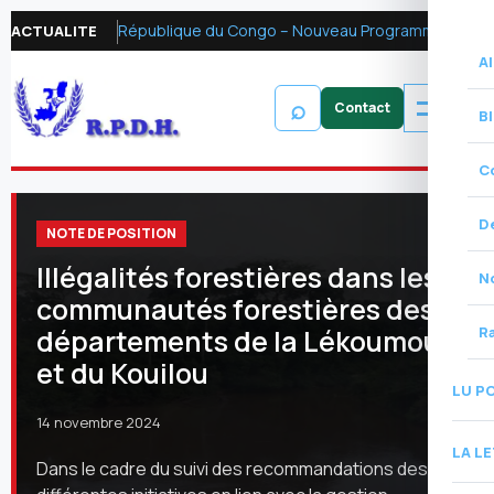
République du Congo – Nouveau Programme FMI 2026 : Réformer la fiscalité pétrolière pour mobiliser les ressources financières et renforcer la redevabilité
ACTUALITE
Al
⌕
B
C
D
NOTE DE POSITION
Illégalités forestières dans les
N
communautés forestières des
départements de la Lékoumou
R
et du Kouilou
LU P
14 novembre 2024
LA L
Dans le cadre du suivi des recommandations des