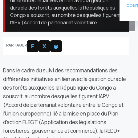
différentes initiatives en lien avec la gestion
CON
durable des forêts auxquelles la République du
Congo a souscrit, au nombre desquelles figurent
l’APV (Accord de partenariat volontaire…
PARTAGER
F
X
@
Dans le cadre du suivi des recommandations des
différentes initiatives en lien avec la gestion durable
des forêts auxquelles la République du Congo a
souscrit, au nombre desquelles figurent l’APV
(Accord de partenariat volontaire entre le Congo et
l’Union européenne) lié à la mise en place du Plan
d’action FLEGT (Application des législations
forestières, gouvernance et commerce), la REDD+