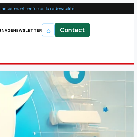
ancières et renforcer la redevabilité
⌕
Contact
GNAGE
NEWSLETTER