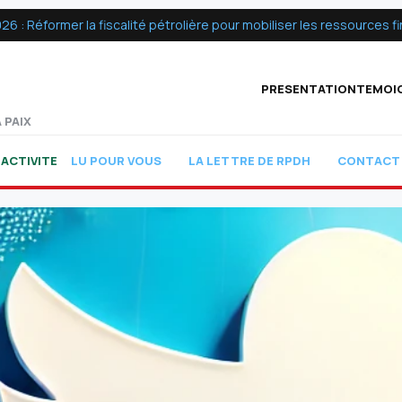
 Réformer la fiscalité pétrolière pour mobiliser les ressources fin
PRESENTATION
TEMOI
 PAIX
ACTIVITE
LU POUR VOUS
LA LETTRE DE RPDH
CONTACT