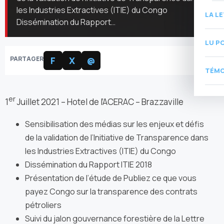
les Industries Extractives (ITIE) du Congo
LA L
Dissémination du Rapport…
LU P
PARTAGER
F
X
@
TÉMO
er
1
Juillet 2021 – Hotel de l’ACERAC – Brazzaville
Sensibilisation des médias sur les enjeux et défis
de la validation de l’Initiative de Transparence dans
les Industries Extractives (ITIE) du Congo
Dissémination du Rapport ITIE 2018
Présentation de l’étude de Publiez ce que vous
payez Congo sur la transparence des contrats
pétroliers
Suivi du jalon gouvernance forestière de la Lettre