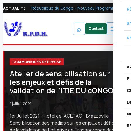
République du Congo – Nouveau Programme FMI 2026 : Réformer la fiscalité pétrolière pour mobiliser les ressources financières et renforcer la redevabilité
ACTUALITE
R
S
⌕
R
COMMUNIQUÉS DE PRESSE
A
Atelier de sensibilisation sur
B
les enjeux et défis de la
validation de l’ITIE DU cONGO
C
D
1 juillet 2021
N
1er Juillet 2021 – Hotel de l’ACERAC - Brazzaville
Sensibilisation des médias sur les enjeux et défis
R
de la validation de l’Initiative de Transparence dans