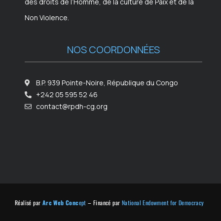
des droits de l’Homme, de la culture de Paix et de la
Non Violence.
NOS COORDONNÉES
B.P. 939 Pointe-Noire, République du Congo
+242 05 595 52 46
contact@rpdh-cg.org
Réalisé par
Arc Web Conc
ept
– Financé par
National Endowment for Democracy