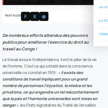
LA L
PARTAGER
F
X
@
LU P
TÉMO
De nombreux efforts attendus des pouvoirs
publics pour améliorer l’exercice du droit au
travail au Congo !
Le travail assure l’indépendance, il est le pilier de la vie
de l’homme. C’est ce qui a établi dans la conscience
universelle ce constat en 1919 :
«
il existe des
conditions de travail impliquant pour un grand
nombre de personnes l’injustice, la misère et les
privations, ce qui engendre un tel mécontentement
que la paix et l’harmonie universelles sont mises en
danger
»
, les Etats signataires du Traité de Versailles