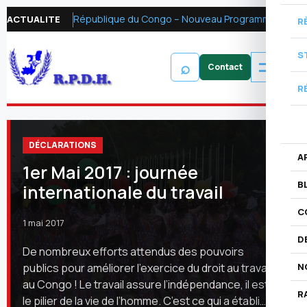
République du Congo – Nouveau Programme FMI 2026 : Réformer la fiscalité pétrolière pour mobiliser les ressources financières et renforcer la redevabilité
ACTUALITE
R
S
⌕
R
DÉCLARATIONS
A
1er Mai 2017 : journée
B
internationale du travail
C
1 mai 2017
D
De nombreux efforts attendus des pouvoirs
publics pour améliorer l’exercice du droit au travail
N
au Congo ! Le travail assure l’indépendance, il est
R
le pilier de la vie de l’homme. C’est ce qui a établi…