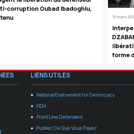
ti-corruption Gubad Ibadoghlu,
tenu
13 mars 202
Interpe
DZABAN
libérat
forme d
NEES
LIENS UTILES
National Endowment for Democracy
FIDH
Front Line Defenders
Publiez Ce Que Vous Payez
g