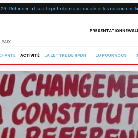
 Réformer la fiscalité pétrolière pour mobiliser les ressources fin
PRESENTATION
NEWSL
 PAIX
ACTIVITÉ
CHARTE
LA LETTRE DE RPDH
LU POUR VOUS