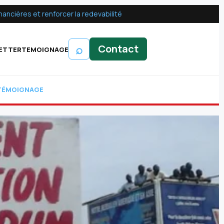
ancières et renforcer la redevabilité
⌕
Contact
ETTER
TEMOIGNAGE
TÉMOIGNAGE