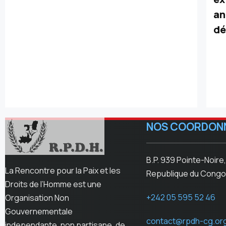
an
dé
NOS COORDON
B.P. 939 Pointe-Noire,
La Rencontre pour la Paix et les
Republique du Congo
Droits de l’Homme est une
+242 05 595 52 46
Organisation Non
Gouvernementale
contact@rpdh-cg.or
independante, non partisane, de