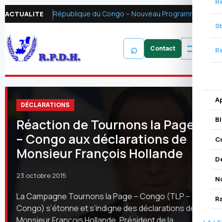
R
République du Congo – Nouveau Programme FMI 2026 : Réformer la fiscalité pétrolière pour mobiliser les ressources financières et renforcer la redevabilité
ACTUALITE
S
⌕
Ré
A
DÉCLARATIONS
B
Réaction de Tournons la Page
– Congo aux déclarations de
C
Monsieur François Hollande
D
23 octobre 2015
N
La Campagne Tournons la Page – Congo (TLP –
R
Congo) s’étonne et s’indigne des déclarations de
Monsieur François Hollande, Président de la