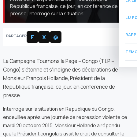
LA L
République française, ce jour, en conférence de
presse. Interrogé sur la situation…
LU P
RAPP
PARTAGER
F
X
@
TÉMO
La Campagne Tournons la Page – Congo (TLP –
Congo) s’étonne et s’indigne des déclarations de
Monsieur François Hollande, Président de la
République française, ce jour, en conférence de
presse.
Interrogé sur la situation en République du Congo,
endeuillée après une journée de répression violente ce
mardi 20 octobre 2015, Monsieur Hollande a répondu
que le Président congolais avait le droit de consulter le