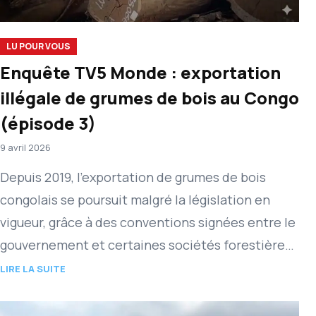
LU POUR VOUS
Enquête TV5 Monde : exportation
illégale de grumes de bois au Congo
(épisode 3)
9 avril 2026
Depuis 2019, l’exportation de grumes de bois
congolais se poursuit malgré la législation en
vigueur, grâce à des conventions signées entre le
gouvernement et certaines sociétés forestières.
Ces accords prévoient des autorisations…
LIRE LA SUITE