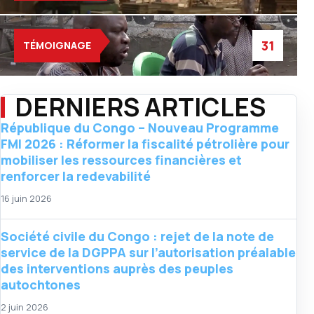
31
TÉMOIGNAGE
DERNIERS ARTICLES
République du Congo – Nouveau Programme
FMI 2026 : Réformer la fiscalité pétrolière pour
mobiliser les ressources financières et
renforcer la redevabilité
16 juin 2026
Société civile du Congo : rejet de la note de
service de la DGPPA sur l’autorisation préalable
des interventions auprès des peuples
autochtones
2 juin 2026