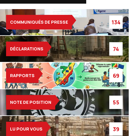
134
COMMUNIQUÉS DE PRESSE
74
DÉCLARATIONS
69
RAPPORTS
55
NOTE DE POSITION
39
LU POUR VOUS