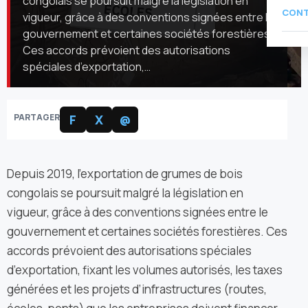
congolais se poursuit malgré la législation en
CON
vigueur, grâce à des conventions signées entre le
gouvernement et certaines sociétés forestières.
Ces accords prévoient des autorisations
spéciales d’exportation,…
PARTAGER
F
X
@
Depuis 2019, l’exportation de grumes de bois
congolais se poursuit malgré la législation en
vigueur, grâce à des conventions signées entre le
gouvernement et certaines sociétés forestières. Ces
accords prévoient des autorisations spéciales
d’exportation, fixant les volumes autorisés, les taxes
générées et les projets d’infrastructures (routes,