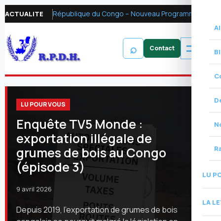
République du Congo – Nouveau Programme FMI 2026 : Réformer la fiscalité pétrolière pour mobiliser les ressources financières et renforcer la redevabilité
ACTUALITE
Al
⌕
B
C
D
LU POUR VOUS
Enquête TV5 Monde :
N
exportation illégale de
grumes de bois au Congo
R
(épisode 3)
LU P
9 avril 2026
LA L
Depuis 2019, l’exportation de grumes de bois