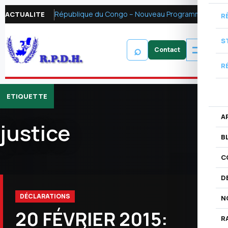
République du Congo – Nouveau Programme FMI 2026 : Réformer la fiscalité pétrolière pour mobiliser les ressources financières et renforcer la redevabilité
ACTUALITE
R
S
⌕
R
ETIQUETTE
A
justice
B
C
D
DÉCLARATIONS
N
20 FÉVRIER 2015:
R