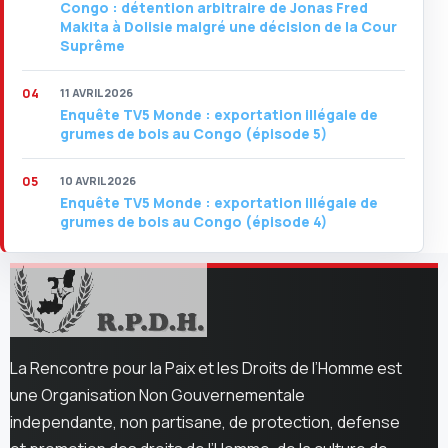
Congo : détention arbitraire de Jonas Fred
Makita à Dolisie malgré une décision de la Cour
Suprême
11 AVRIL 2026
Enquête TV5 Monde : exportation illégale de
grumes de bois au Congo (épisode 5)
10 AVRIL 2026
Enquête TV5 Monde : exportation illégale de
grumes de bois au Congo (épisode 4)
La Rencontre pour la Paix et les Droits de l’Homme est
une Organisation Non Gouvernementale
independante, non partisane, de protection, defense