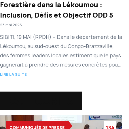
Forestière dans la Lékoumou :
Inclusion, Défis et Objectif ODD 5
23 mai 2025
SIBITI, 19 MAI (RPDH) – Dans le département de la
Lékoumou, au sud-ouest du Congo-Brazzaville,
des femmes leaders locales estiment que le pays
gagnerait à prendre des mesures concrètes pour
renforcer l’effectivité…
LIRE LA SUITE
CATEGORIES
134
COMMUNIQUÉS DE PRESSE