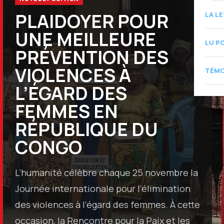
PLAIDOYER POUR
LA L
UNE MEILLEURE
LU P
PRÉVENTION DES
VIOLENCES À
TÉMO
L’ÉGARD DES
FEMMES EN
RÉPUBLIQUE DU
CONGO
L’humanité célèbre chaque 25 novembre la
Journée internationale pour l’élimination
des violences à l’égard des femmes. À cette
occasion, la Rencontre pour la Paix et les