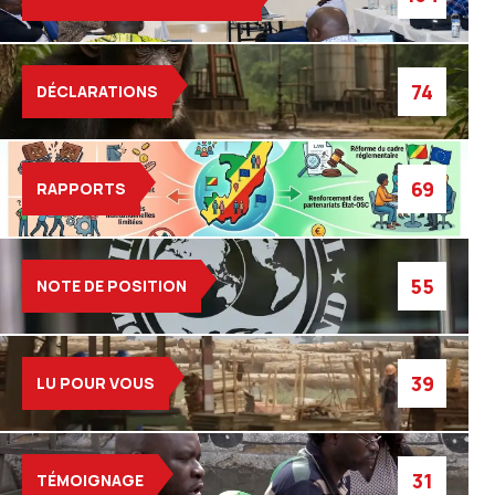
74
DÉCLARATIONS
69
RAPPORTS
55
NOTE DE POSITION
39
LU POUR VOUS
31
TÉMOIGNAGE