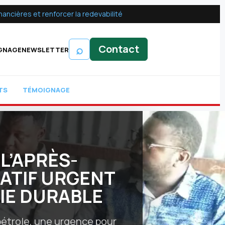
ancières et renforcer la redevabilité
⌕
Contact
GNAGE
NEWSLETTER
TS
TÉMOIGNAGE
L’APRÈS-
RATIF URGENT
IE DURABLE
 pétrole, une urgence pour