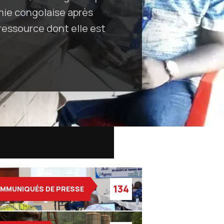
mie congolaise après
ressource dont elle est
…
ATEGORIES
134
MMUNIQUÉS DE PRESSE