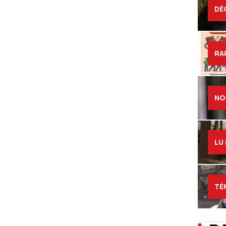
DÉ
RA
NO
LU
TÉ