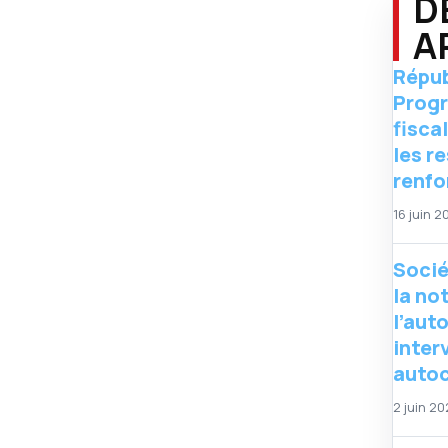
D
A
Répub
Progr
fisca
les r
renfo
16 juin 2
Socié
la no
l’aut
inter
auto
2 juin 2