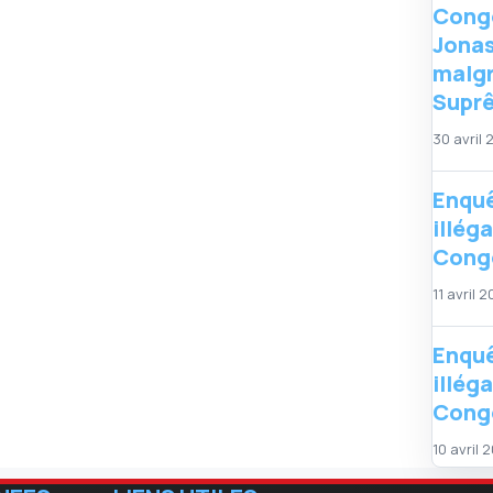
Congo
Jonas
malgr
Supr
30 avril
Enquê
illég
Congo
11 avril 
Enquê
illég
Congo
10 avril 