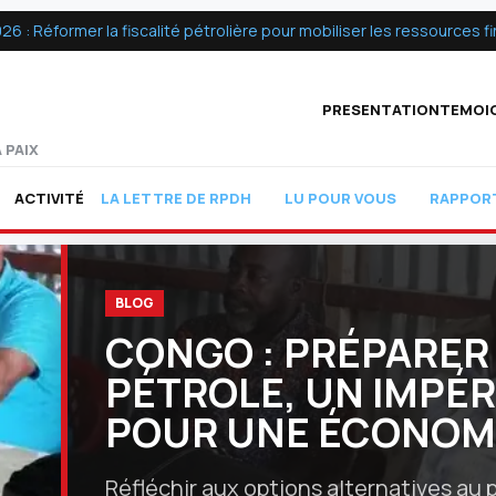
 Réformer la fiscalité pétrolière pour mobiliser les ressources fin
PRESENTATION
TEMOI
 PAIX
ACTIVITÉ
LA LETTRE DE RPDH
LU POUR VOUS
RAPPOR
BLOG
CONGO : PRÉPARER 
PÉTROLE, UN IMPÉ
POUR UNE ÉCONOM
Réfléchir aux options alternatives au