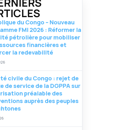
ERNIERS
RTICLES
lique du Congo – Nouveau
amme FMI 2026 : Réformer la
lité pétrolière pour mobiliser
essources financières et
rcer la redevabilité
026
té civile du Congo : rejet de
te de service de la DGPPA sur
orisation préalable des
ventions auprès des peuples
chtones
026