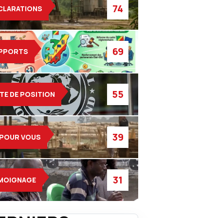
74
CLARATIONS
69
PPORTS
55
TE DE POSITION
39
 POUR VOUS
31
MOIGNAGE