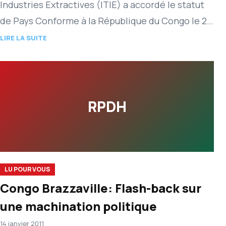
Industries Extractives (ITIE) a accordé le statut
de Pays Conforme à la République du Congo le 27
février dernier à Oslo.
LIRE LA SUITE
RPDH
LU POUR VOUS
Congo Brazzaville: Flash-back sur
une machination politique
14 janvier 2011