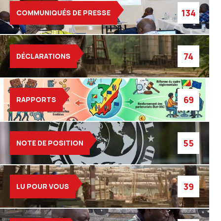
134
COMMUNIQUÉS DE PRESSE
74
DÉCLARATIONS
69
RAPPORTS
55
NOTE DE POSITION
39
LU POUR VOUS