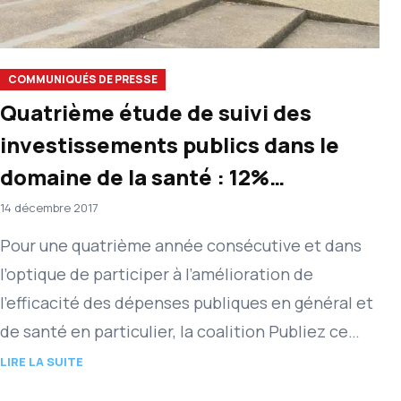
COMMUNIQUÉS DE PRESSE
Quatrième étude de suivi des
investissements publics dans le
domaine de la santé : 12%
d’exécution pour l’exercice 2016
14 décembre 2017
Pour une quatrième année consécutive et dans
l’optique de participer à l’amélioration de
l’efficacité des dépenses publiques en général et
de santé en particulier, la coalition Publiez ce
que vous payez-Congo (PWYP…
LIRE LA SUITE