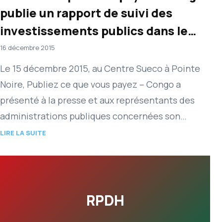
publie un rapport de suivi des
investissements publics dans le
domaine de la santé (exercice
16 décembre 2015
2014): « De l’urgence d’améliorer
Le 15 décembre 2015, au Centre Sueco à Pointe
l’efficacité de la dépense publique »
Noire, Publiez ce que vous payez – Congo a
présenté à la presse et aux représentants des
administrations publiques concernées son
rapport de…
LIRE LA SUITE
RPDH