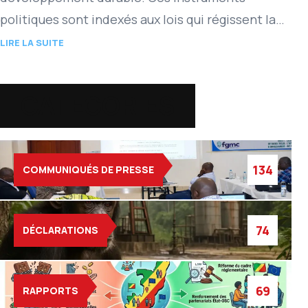
politiques sont indexés aux lois qui régissent la
protection des ressources naturelles et…
LIRE LA SUITE
CATEGORIES
134
COMMUNIQUÉS DE PRESSE
74
DÉCLARATIONS
69
RAPPORTS