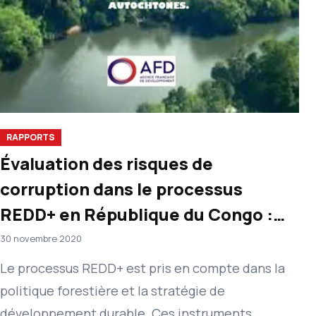
RAPPORTS
Évaluation des risques de
corruption dans le processus
REDD+ en République du Congo :
Garantir les avantages et bénéfices
30 novembre 2020
des communautés locales et
Le processus REDD+ est pris en compte dans la
populations autochtones
politique forestière et la stratégie de
développement durable. Ces instruments