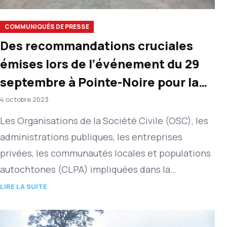
COMMUNIQUÉS DE PRESSE
Des recommandations cruciales
émises lors de l’événement du 29
septembre à Pointe-Noire pour la
gouvernance forestière, foncière
4 octobre 2023
et climatique en République du
Les Organisations de la Société Civile (OSC), les
Congo.
administrations publiques, les entreprises
privées, les communautés locales et populations
autochtones (CLPA) impliquées dans la
gouvernance forestière, foncière et climatique
LIRE LA SUITE
en République du Congo…