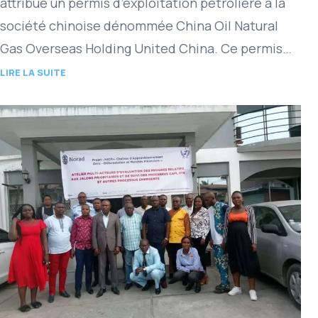
attribué un permis d’exploitation pétrolière à la
société chinoise dénommée China Oil Natural
Gas Overseas Holding United China. Ce permis
est un mauvais flashback…
LIRE LA SUITE