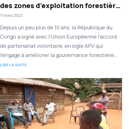
des zones d’exploitation forestière
du département de la Lékoumou en
11 mars 2022
République du Congo
Depuis un peu plus de 10 ans, la République du
Congo a signé avec l’Union Européenne l’accord
de partenariat volontaire, en sigle APV qui
l’engage à améliorer la gouvernance forestière
ainsi que…
LIRE LA SUITE