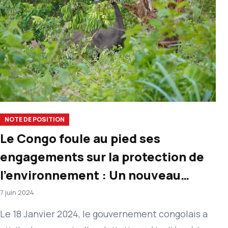
NOTE DE POSITION
Le Congo foule au pied ses
engagements sur la protection de
l’environnement : Un nouveau
permis pétrolier délivré dans le
7 juin 2024
parc Conkouati – Douli
Le 18 Janvier 2024, le gouvernement congolais a