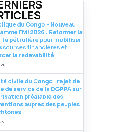
ERNIERS
RTICLES
lique du Congo – Nouveau
amme FMI 2026 : Réformer la
lité pétrolière pour mobiliser
essources financières et
rcer la redevabilité
026
té civile du Congo : rejet de
te de service de la DGPPA sur
orisation préalable des
ventions auprès des peuples
chtones
026