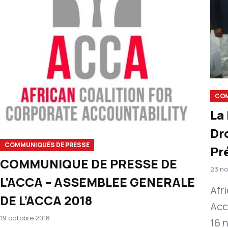
COM
La 
Dr
COMMUNIQUÉS DE PRESSE
Pré
COMMUNIQUE DE PRESSE DE
qu
23 no
L’ACCA – ASSEMBLEE GENERALE
l’
Afr
DE L’ACCA 2018
Acc
19 octobre 2018
16 