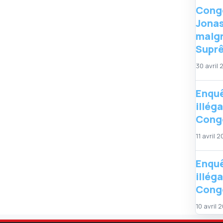
Congo
Jonas
malgr
Supr
30 avril
Enquê
illég
Congo
11 avril 
Enquê
illég
Congo
10 avril 