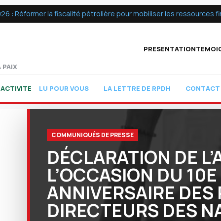
 Réformer la fiscalité pétrolière pour mobiliser les ressources fin
PRESENTATION
TEMOI
 PAIX
ACTIVITE
LU POUR VOUS
LA LETTRE DE RPDH
CONTACT
COMMUNIQUÉS DE PRESSE
DÉCLARATION DE L’
L’OCCASION DU 10E
ANNIVERSAIRE DES 
DIRECTEURS DES N