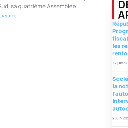
D
Sud, sa quatrième Assemblée
A
érale sur le thème Accès aux voies de
 LA SUITE
Répub
ours.…
Progr
fisca
les r
renfo
16 juin 2
Socié
la no
l’aut
inter
auto
2 juin 2