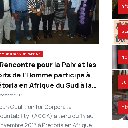
DÉ
RA
MUNIQUÉS DE PRESSE
NO
Rencontre pour la Paix et les
oits de l’Homme participe à
LU
toria en Afrique du Sud à la
atrième Assemblée
vembre 2017
Assemblée générale de l’ACCA
ican Coalition for Corporate
TÉ
ountability (ACCA) a tenu du 14 au
novembre 2017 à Prétoria en Afrique