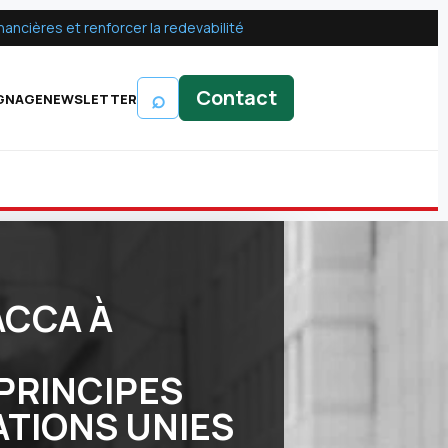
ancières et renforcer la redevabilité
⌕
Contact
GNAGE
NEWSLETTER
ACCA À
PRINCIPES
ATIONS UNIES