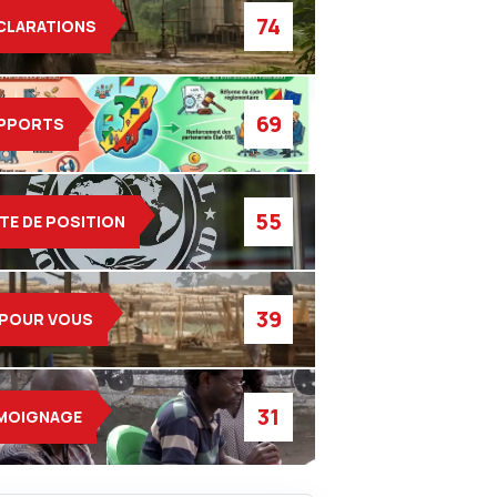
74
CLARATIONS
69
PPORTS
55
TE DE POSITION
39
 POUR VOUS
31
MOIGNAGE