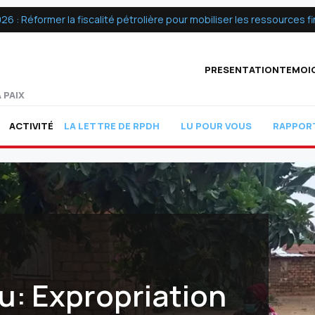
 Réformer la fiscalité pétrolière pour mobiliser les ressources fin
PRESENTATION
TEMOI
 PAIX
ACTIVITÉ
LA LETTRE DE RPDH
LU POUR VOUS
RAPPOR
u: Expropriation