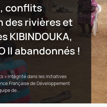
 conflits
n des rivières et
ages KIBINDOUKA,
II abandonnés !
 « Intégrité dans les initiatives
gence Française de Développement
équipe de…