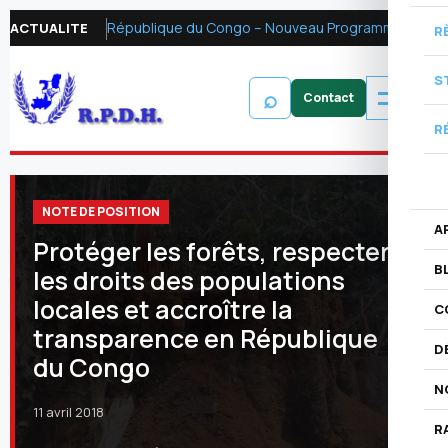
République du Congo – Nouveau Programme FMI 2026 : Réformer la fiscalité pétrolière pour mobiliser les ressources financières et renforcer la redevabilité
ACTUALITE
R
S
⌕
R
NOTE DE POSITION
A
Protéger les forêts, respecter
B
les droits des populations
locales et accroître la
C
transparence en République
D
du Congo
N
11 avril 2018
R