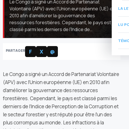
Le Congo a signé un Accord de Partenariat
Volontaire (APV) avec l’Union européenne (UE) en
LA L
2010 afin d’améliorer la gouvernance des
ressources forestières. Cependant, le pays est
LU P
classé parmi les derniers de l’Indice de…
TÉMO
PARTAGER
F
X
@
Le Congo a signé un Accord de Partenariat Volontaire
(APV) avec l’Union européenne (UE) en 2010 afin
d’améliorer la gouvernance des ressources
forestières. Cependant, le pays est classé parmi les
derniers de l’Indice de Perception de la Corruption et
le secteur forestier y est réputé pour être l’un des
plus corrompus au monde. Les infractions à la