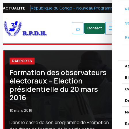
République du Congo – Nouveau Programme FMI 2026 : Réformer la fiscalité pétrolière pour mobiliser les ressources financières et renforcer la redevabilité
ACTUALITE
R
S
⌕
Ré
RAPPORTS
A
Formation des observateurs
B
électoraux – Election
présidentielle du 20 mars
C
2016
D
10 mars 2016
N
Dans le cadre de son programme de Promotion
R