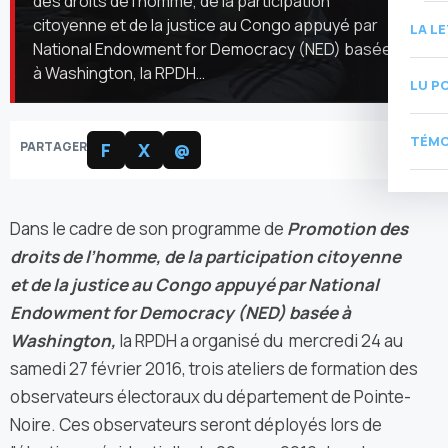
des droits de l’homme, de la participation
citoyenne et de la justice au Congo appuyé par
LA L
National Endowment for Democracy (NED) basée
à Washington, la RPDH…
LU P
TÉMO
PARTAGER
F
X
@
Dans le cadre de son programme de
Promotion des
droits de l’homme, de la participation citoyenne
et de la justice au Congo appuyé par National
Endowment for Democracy (NED
) basée à
Washington,
la RPDH a organisé du mercredi 24 au
samedi 27 février 2016, trois ateliers de formation des
observateurs électoraux du département de Pointe-
Noire. Ces observateurs seront déployés lors de