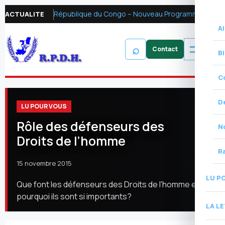
République du Congo – Nouveau Programme FMI 2026 : Réformer la fiscalité pétrolière pour mobiliser les ressources financières et renforcer la redevabilité
ACTUALITE
Al
⌕
B
C
D
LU POUR VOUS
Rôle des défenseurs des
N
Droits de l’homme
R
15 novembre 2015
LU P
Que font les défenseurs des Droits de l'homme et
pourquoi ils sont si importants?
LA L