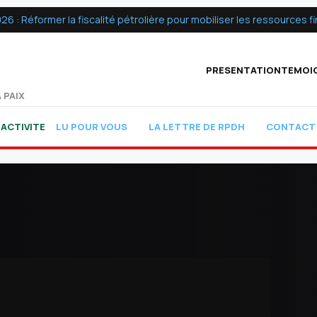
 Réformer la fiscalité pétrolière pour mobiliser les ressources fin
PRESENTATION
TEMOI
 PAIX
ACTIVITE
LU POUR VOUS
LA LETTRE DE RPDH
CONTACT