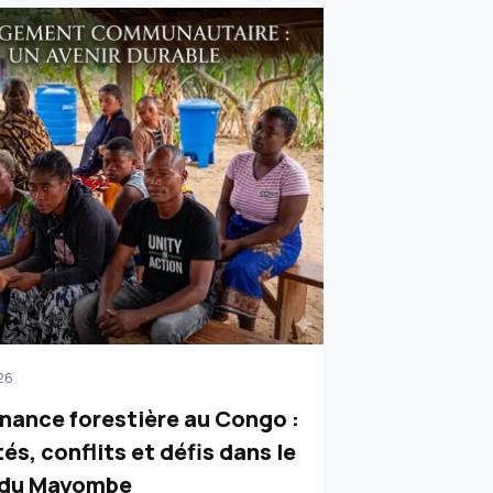
26
ance forestière au Congo :
tés, conflits et défis dans le
 du Mayombe