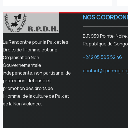
NOS COORDON
B.P. 939 Pointe-Noire,
La Rencontre pour la Paix et les
Republique du Congo
Droits de l’Homme est une
+242 05 595 52 46
Organisation Non
Gouvernementale
contact@rpdh-cg.or
independante, non partisane, de
protection, defense et
promotion des droits de
l’Homme, de la culture de Paix et
de la Non Violence.