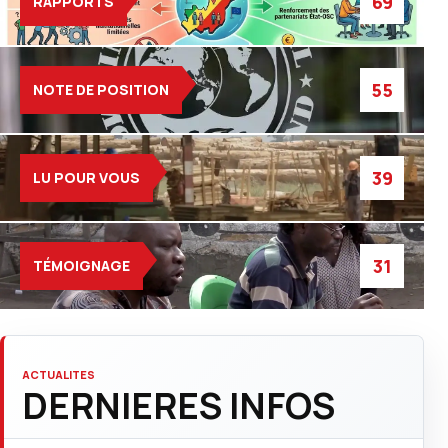
69
RAPPORTS
55
NOTE DE POSITION
39
LU POUR VOUS
31
TÉMOIGNAGE
ACTUALITES
DERNIERES INFOS