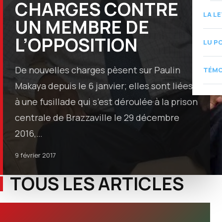
CHARGES CONTRE
LA L
UN MEMBRE DE
L’OPPOSITION
LU P
De nouvelles charges pèsent sur Paulin
TÉMO
Makaya depuis le 6 janvier; elles sont liées
à une fusillade qui s’est déroulée à la prison
centrale de Brazzaville le 29 décembre
2016,…
9 février 2017
TOUS LES ARTICLES