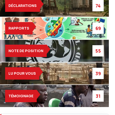
74
DÉCLARATIONS
69
RAPPORTS
55
NOTE DE POSITION
39
LU POUR VOUS
31
TÉMOIGNAGE