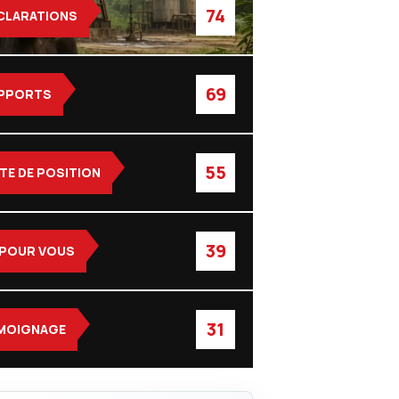
74
CLARATIONS
69
PPORTS
55
TE DE POSITION
39
 POUR VOUS
31
MOIGNAGE