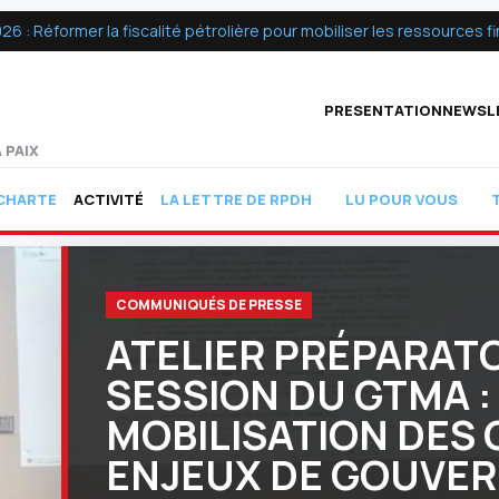
 Réformer la fiscalité pétrolière pour mobiliser les ressources fin
PRESENTATION
NEWSL
 PAIX
ACTIVITÉ
CHARTE
LA LETTRE DE RPDH
LU POUR VOUS
COMMUNIQUÉS DE PRESSE
ATELIER PRÉPARATO
SESSION DU GTMA :
MOBILISATION DES 
ENJEUX DE GOUVE