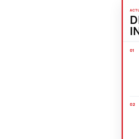
ACTU
D
I