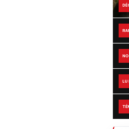
DÉ
RA
NO
LU
TÉ