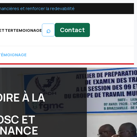
ancières et renforcer la redevabilité
⌕
Contact
ETTER
TEMOIGNAGE
TÉMOIGNAGE
IRE À LA
OSC ET
RNANCE