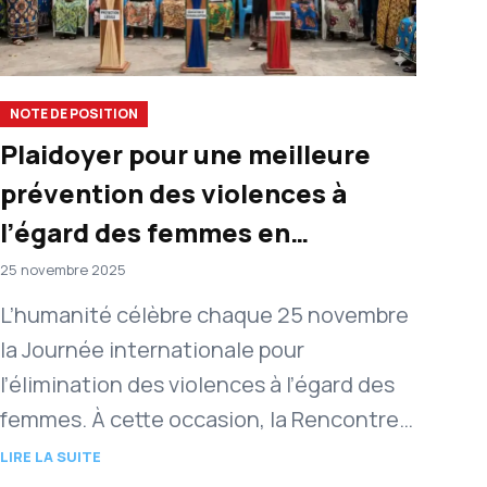
NOTE DE POSITION
Plaidoyer pour une meilleure
prévention des violences à
l’égard des femmes en
République du Congo
25 novembre 2025
L’humanité célèbre chaque 25 novembre
la Journée internationale pour
l’élimination des violences à l’égard des
femmes. À cette occasion, la Rencontre
pour la Paix et les Droits de l’Homme
LIRE LA SUITE