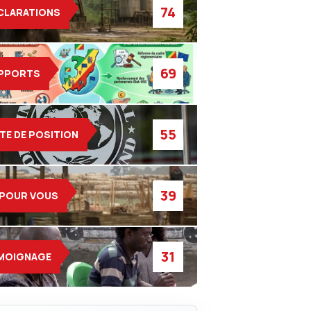
74
CLARATIONS
69
PPORTS
55
TE DE POSITION
39
 POUR VOUS
31
MOIGNAGE