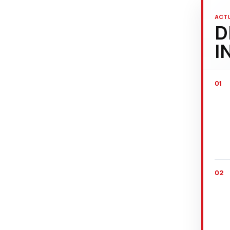
ACTU
D
I