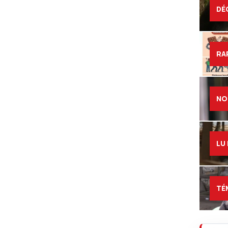
DÉ
RA
NO
LU
TÉ