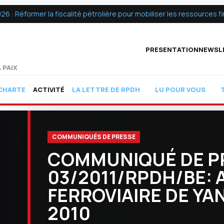
 Réformer la fiscalité pétrolière pour mobiliser les ressources fin
PRESENTATION
NEWSL
 PAIX
ACTIVITÉ
CHARTE
LA LETTRE DE RPDH
LU POUR VOUS
COMMUNIQUÉS DE PRESSE
COMMUNIQUÉ DE P
03/2011/RPDH/BE:
FERROVIAIRE DE YA
2010