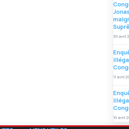
Congo
Jonas
malgr
Supr
30 avril
Enquê
illég
Congo
11 avril 
Enquê
illég
Congo
10 avril 