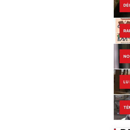
DÉ
RA
NO
LU
TÉ