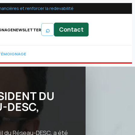
ancières et renforcer la redevabilité
⌕
Contact
GNAGE
NEWSLETTER
TÉMOIGNAGE
SIDENT DU
U-DESC,
il du Réseau-DESC, a été