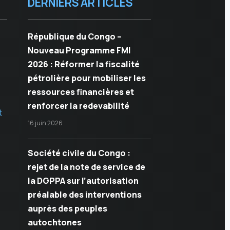
DERNIERS ARTICLES
République du Congo –
Nouveau Programme FMI
2026 : Réformer la fiscalité
pétrolière pour mobiliser les
ressources financières et
renforcer la redevabilité
t
16 juin 2026
Société civile du Congo :
rejet de la note de service de
la DGPPA sur l’autorisation
préalable des interventions
auprès des peuples
autochtones