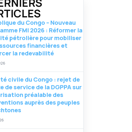
ERNIERS
RTICLES
lique du Congo – Nouveau
amme FMI 2026 : Réformer la
lité pétrolière pour mobiliser
essources financières et
rcer la redevabilité
026
té civile du Congo : rejet de
te de service de la DGPPA sur
orisation préalable des
ventions auprès des peuples
chtones
026