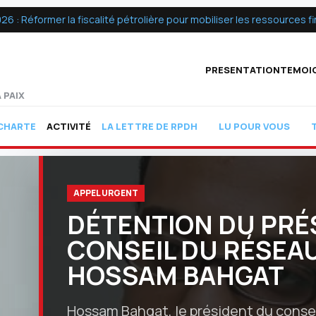
 Réformer la fiscalité pétrolière pour mobiliser les ressources fin
PRESENTATION
TEMOI
 PAIX
ACTIVITÉ
CHARTE
LA LETTRE DE RPDH
LU POUR VOUS
APPEL URGENT
DÉTENTION DU PRÉ
CONSEIL DU RÉSEA
HOSSAM BAHGAT
Hossam Bahgat, le président du conse