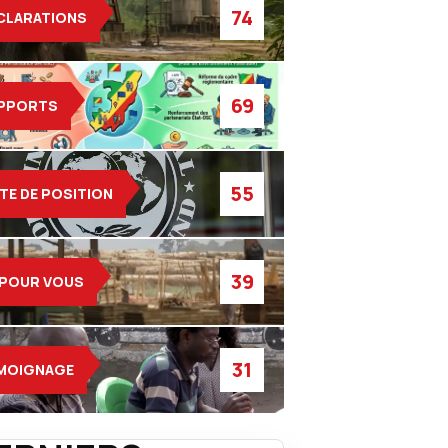
74
CLARATIONS
69
PPORTS
55
TE DE POSITION
39
 POUR VOUS
31
MOIGNAGE