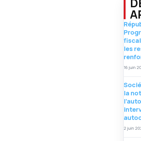
D
A
Répub
Progr
fisca
les r
renfo
16 juin 2
Socié
la no
l’aut
inter
auto
2 juin 2