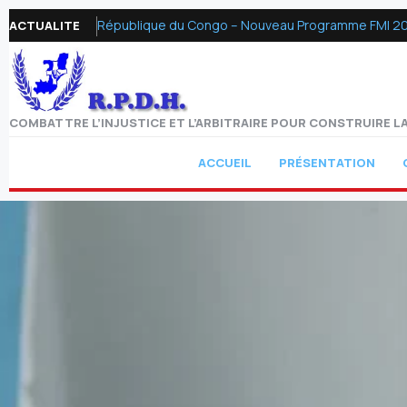
République du Congo – Nouveau Programme FMI 2026 :
ACTUALITE
COMBATTRE L’INJUSTICE ET L’ARBITRAIRE POUR CONSTRUIRE LA
ACCUEIL
PRÉSENTATION