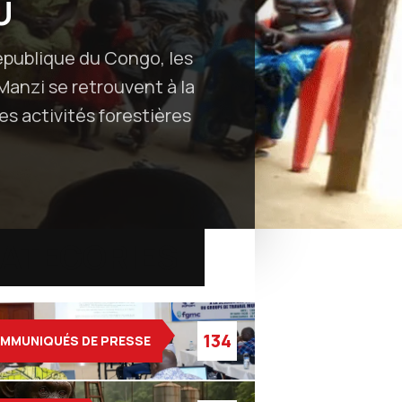
U
épublique du Congo, les
anzi se retrouvent à la
es activités forestières
ATEGORIES
134
MMUNIQUÉS DE PRESSE