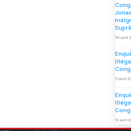
Congo
Jonas
malgr
Supr
30 avril
Enquê
illég
Congo
11 avril 
Enquê
illég
Congo
10 avril 