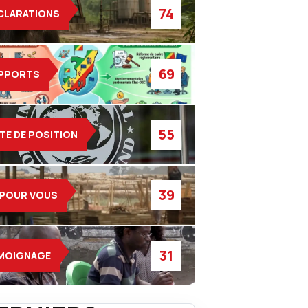
74
CLARATIONS
69
PPORTS
55
TE DE POSITION
39
 POUR VOUS
31
MOIGNAGE