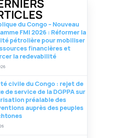
ERNIERS
RTICLES
lique du Congo – Nouveau
amme FMI 2026 : Réformer la
lité pétrolière pour mobiliser
essources financières et
rcer la redevabilité
026
té civile du Congo : rejet de
te de service de la DGPPA sur
orisation préalable des
ventions auprès des peuples
chtones
026