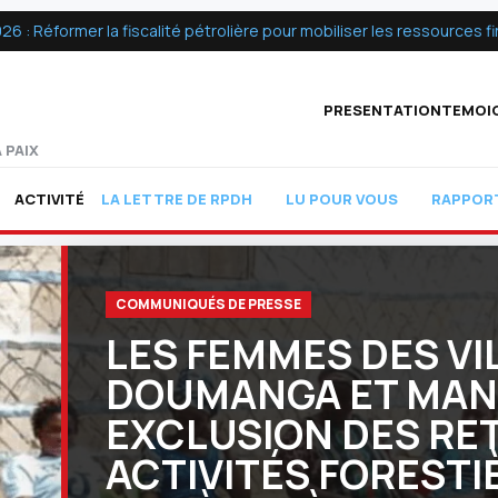
 Réformer la fiscalité pétrolière pour mobiliser les ressources fin
PRESENTATION
TEMOI
 PAIX
ACTIVITÉ
LA LETTRE DE RPDH
LU POUR VOUS
RAPPOR
COMMUNIQUÉS DE PRESSE
LES FEMMES DES VI
DOUMANGA ET MANZ
EXCLUSION DES RE
ACTIVITÉS FORESTI