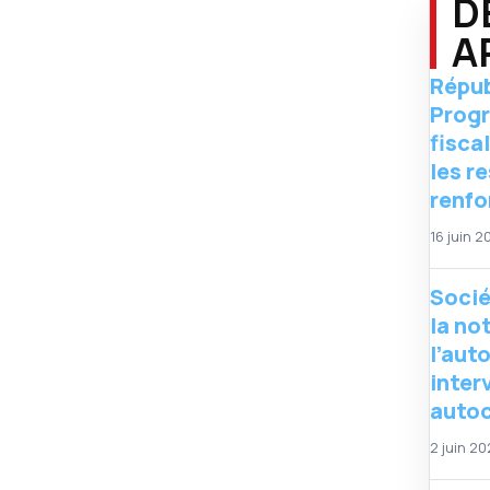
D
A
Répub
Progr
fisca
les r
renfo
16 juin 2
Socié
la no
l’aut
inter
auto
2 juin 2