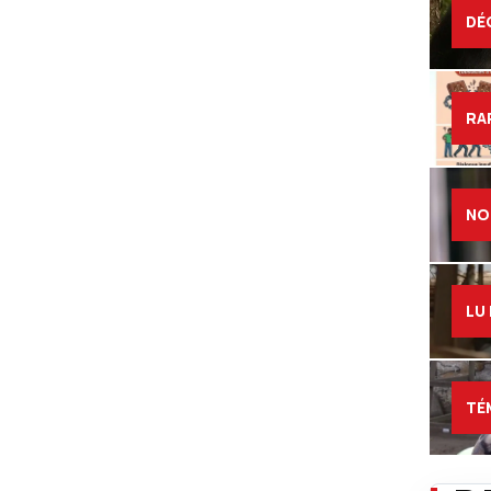
DÉ
RA
NO
LU
TÉ