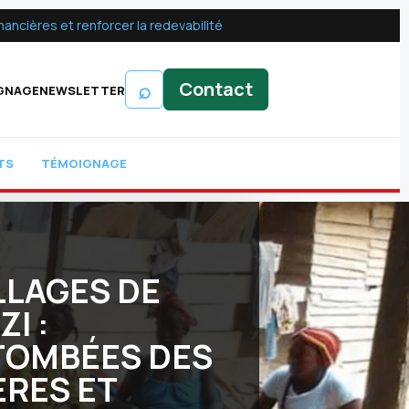
ancières et renforcer la redevabilité
⌕
Contact
GNAGE
NEWSLETTER
TS
TÉMOIGNAGE
LLAGES DE
I :
TOMBÉES DES
ÈRES ET