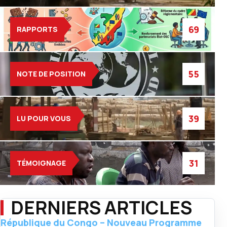
69
RAPPORTS
55
NOTE DE POSITION
39
LU POUR VOUS
31
TÉMOIGNAGE
DERNIERS ARTICLES
République du Congo – Nouveau Programme