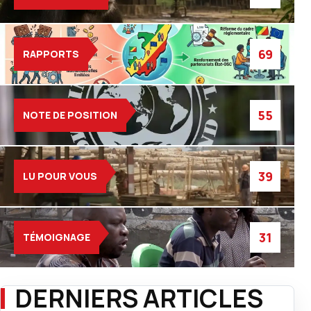
69
RAPPORTS
55
NOTE DE POSITION
39
LU POUR VOUS
31
TÉMOIGNAGE
DERNIERS ARTICLES