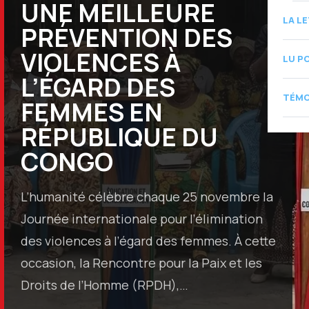
UNE MEILLEURE
LA L
PRÉVENTION DES
VIOLENCES À
LU P
L’ÉGARD DES
TÉMO
FEMMES EN
RÉPUBLIQUE DU
CONGO
L’humanité célèbre chaque 25 novembre la
Journée internationale pour l’élimination
des violences à l’égard des femmes. À cette
occasion, la Rencontre pour la Paix et les
Droits de l’Homme (RPDH),…