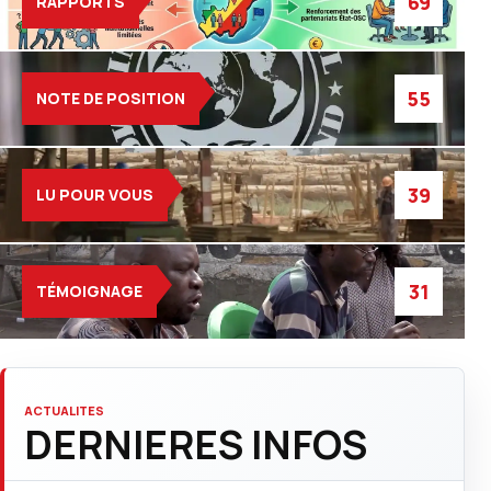
69
RAPPORTS
55
NOTE DE POSITION
39
LU POUR VOUS
31
TÉMOIGNAGE
ACTUALITES
DERNIERES INFOS