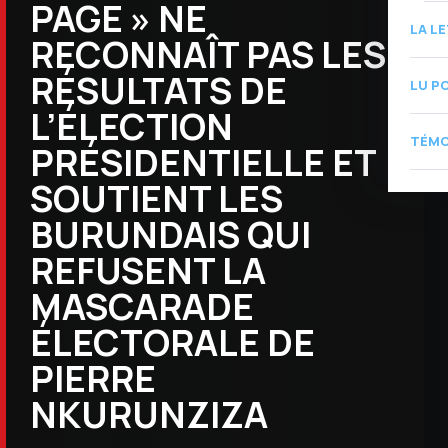
PAGE » NE
LA L
RECONNAÎT PAS LES
RÉSULTATS DE
LU P
L’ÉLECTION
TÉMO
PRÉSIDENTIELLE ET
SOUTIENT LES
BURUNDAIS QUI
REFUSENT LA
MASCARADE
ÉLECTORALE DE
PIERRE
NKURUNZIZA