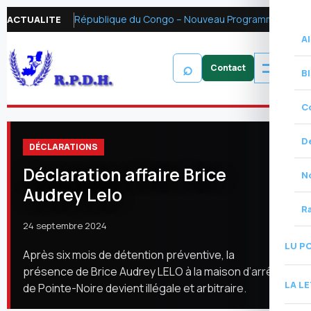
République du Congo – Nouveau Programme FMI 2026 : Réformer la fiscalité pétrolière pour mobiliser les ressources financières et renforcer la redevabilité
ACTUALITE
Al
⌕
B
C
D
DÉCLARATIONS
Déclaration affaire Brice
N
Audrey Lelo
R
24 septembre 2024
LU P
Après six mois de détention préventive, la
présence de Brice Audrey LELO à la maison d’arrêt
LA L
de Pointe-Noire devient illégale et arbitraire.