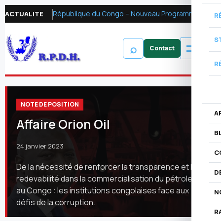
République du Congo – Nouveau Programme FMI 2026 : Réformer la fiscalité pétrolière pour mobiliser les ressources financières et renforcer la redevabilité
ACTUALITE
R
S
⌕
R
NOTE DE POSITION
A
Affaire Orion Oil
B
24 janvier 2023
C
De la nécessité de renforcer la transparence et la
D
redevabilité dans la commercialisation du pétrole
au Congo : les institutions congolaises face aux
N
défis de la corruption.
R