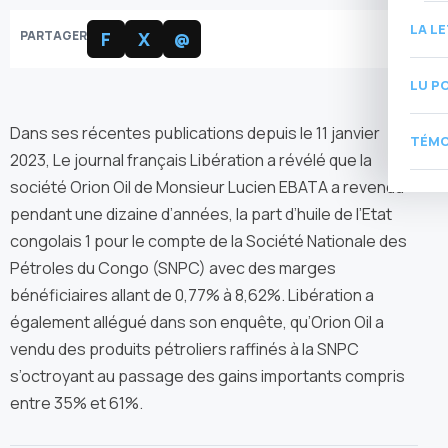
LA L
PARTAGER
F
X
@
LU P
Dans ses récentes publications depuis le 11 janvier
TÉMO
2023, Le journal français Libération a révélé que la
société Orion Oil de Monsieur Lucien EBATA a revendu
pendant une dizaine d’années, la part d’huile de l’Etat
congolais 1 pour le compte de la Société Nationale des
Pétroles du Congo (SNPC) avec des marges
bénéficiaires allant de 0,77% à 8,62%. Libération a
également allégué dans son enquête, qu’Orion Oil a
vendu des produits pétroliers raffinés à la SNPC
s’octroyant au passage des gains importants compris
entre 35% et 61%.