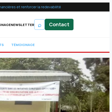
ancières et renforcer la redevabilité
⌕
Contact
GNAGE
NEWSLETTER
TS
TÉMOIGNAGE