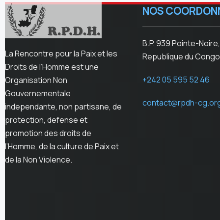
NOS COORDON
B.P. 939 Pointe-Noire,
La Rencontre pour la Paix et les
Republique du Congo
Droits de l’Homme est une
+242 05 595 52 46
Organisation Non
Gouvernementale
contact@rpdh-cg.or
independante, non partisane, de
protection, defense et
promotion des droits de
l’Homme, de la culture de Paix et
de la Non Violence.