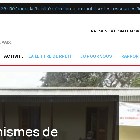
 Réformer la fiscalité pétrolière pour mobiliser les ressources fin
PRESENTATION
TEMOI
 PAIX
ACTIVITÉ
LA LETTRE DE RPDH
LU POUR VOUS
RAPPOR
nismes de