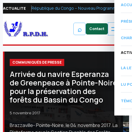
ACCU
République du Congo – Nouveau Programme FMI 2026 : Réformer la fiscalité pétrolière pour mobiliser les ressources financières et renforcer la redevabilité
ACTUALITE
PRÉS
⌕
CHAR
ACTI
COMMUNIQUÉS DE PRESSE
LA L
Arrivée du navire Esperanza
de Greenpeace à Pointe-Noire
LU P
pour la préservation des
forêts du Bassin du Congo
TÉMO
5 novembre 2017
Brazzaville- Pointe-Noire, le 04 novembre 2017. La