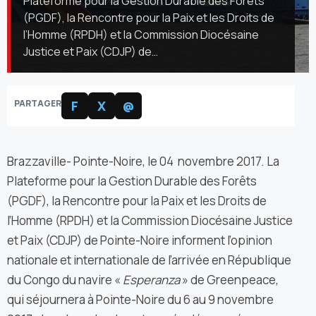
Plateforme pour la Gestion Durable des Forêts
(PGDF), la Rencontre pour la Paix et les Droits de
l’Homme (RPDH) et la Commission Diocésaine
Justice et Paix (CDJP) de…
PARTAGER
F
X
@
Brazzaville- Pointe-Noire, le 04 novembre 2017. La
Plateforme pour la Gestion Durable des Forêts
(PGDF), la Rencontre pour la Paix et les Droits de
l’Homme (RPDH) et la Commission Diocésaine Justice
et Paix (CDJP) de Pointe-Noire informent l’opinion
nationale et internationale de l’arrivée en République
du Congo du navire «
Esperanza
» de Greenpeace,
qui séjournera à Pointe-Noire du 6 au 9 novembre