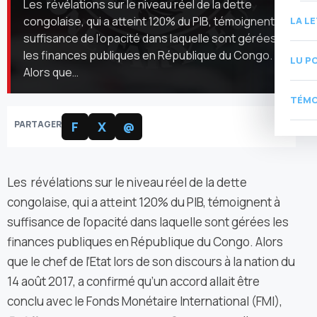
Les révélations sur le niveau réel de la dette
congolaise, qui a atteint 120% du PIB, témoignent à
LA L
suffisance de l’opacité dans laquelle sont gérées
les finances publiques en République du Congo.
LU P
Alors que…
TÉMO
PARTAGER
F
X
@
Les révélations sur le niveau réel de la dette
congolaise, qui a atteint 120% du PIB, témoignent à
suffisance de l’opacité dans laquelle sont gérées les
finances publiques en République du Congo. Alors
que le chef de l’Etat lors de son discours à la nation du
14 août 2017, a confirmé qu’un accord allait être
conclu avec le Fonds Monétaire International (FMI),