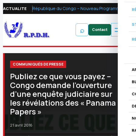
République du Congo – Nouveau Programme FMI 2026 : Réformer la fiscalité pétrolière pour mobiliser les ressources financières et renforcer la redevabilité
ACTUALITE
R
S
⌕
R
COMMUNIQUÉS DE PRESSE
A
Publiez ce que vous payez –
B
Congo demande l’ouverture
d’une enquête judiciaire sur
C
les révélations des « Panama
D
Papers »
N
21 avril 2016
R