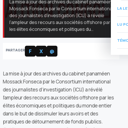
La mise à jour des archives du cabinet panaméen
Mossack Fonseca par le Consortium international
LA L
des journalistes d’investigation (ICIJ) a révélé
l’ampleur des recours aux sociétés offshore par
LU P
les élites économiques et politiques du…
TÉMO
PARTAGER
F
X
@
La mise à jour des archives du cabinet panaméen
Mossack Fonseca par le Consortium international
des journalistes d’investigation (ICIJ) a révélé
l’ampleur des recours aux sociétés offshore par les
élites économiques et politiques du monde entier
dans le but de dissimuler leurs avoirs et des
pratiques de détournement de fonds publics
.