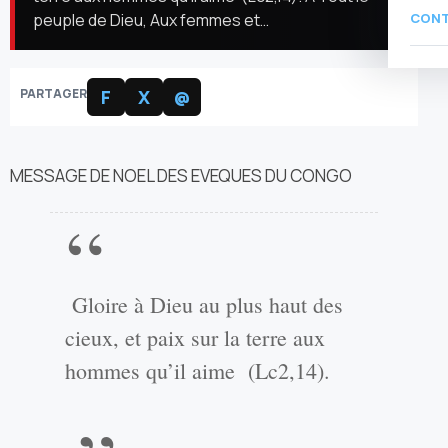
CON
peuple de Dieu, Aux femmes et…
PARTAGER
F
X
@
MESSAGE DE NOEL DES EVEQUES DU CONGO
Gloire à Dieu au plus haut des
cieux, et paix sur la terre aux
hommes qu’il aime (Lc2,14).