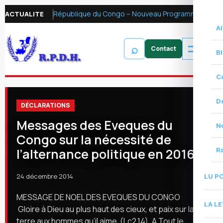
République du Congo – Nouveau Programme FMI 2026 : Réformer la fiscalité pétrolière pour mobiliser les ressources financières et renforcer la redevabilité
ACTUALITE
Al
⌕
B
C
D
DÉCLARATIONS
Messages des Eveques du
N
Congo sur la nécessité de
l’alternance politique en 2016!
R
LU P
24 décembre 2014
MESSAGE DE NOEL DES EVEQUES DU CONGO
LA L
Gloire à Dieu au plus haut des cieux, et paix sur la
terre aux hommes qu’il aime (Lc2,14). A Tout le