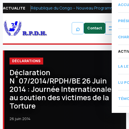
ACCU
République du Congo – Nouveau Programme FMI 2026 : Réformer la fiscalité pétrolière pour mobiliser les ressources financières et renforcer la redevabilité
ACTUALITE
PRÉS
⌕
CHAR
ACTI
DÉCLARATIONS
LA L
Déclaration
N˚07/2014/RPDH/BE 26 Juin
LU P
2014 : Journée Internationale
au soutien des victimes de la
TÉMO
Torture
26 juin 2014