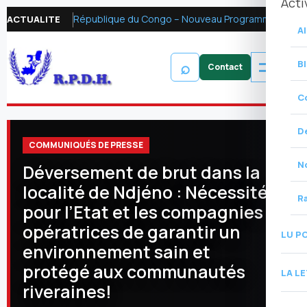
Acti
République du Congo – Nouveau Programme FMI 2026 : Réformer la fiscalité pétrolière pour mobiliser les ressources financières et renforcer la redevabilité
ACTUALITE
Al
⌕
B
C
D
COMMUNIQUÉS DE PRESSE
N
Déversement de brut dans la
localité de Ndjéno : Nécessité
R
pour l’Etat et les compagnies
opératrices de garantir un
LU P
environnement sain et
protégé aux communautés
LA L
riveraines!