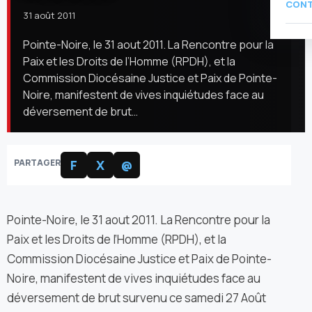
CON
31 août 2011
Pointe-Noire, le 31 aout 2011. La Rencontre pour la
Paix et les Droits de l’Homme (RPDH), et la
Commission Diocésaine Justice et Paix de Pointe-
Noire, manifestent de vives inquiétudes face au
déversement de brut…
PARTAGER
F
X
@
Pointe-Noire, le 31 aout 2011. La Rencontre pour la
Paix et les Droits de l’Homme (RPDH), et la
Commission Diocésaine Justice et Paix de Pointe-
Noire, manifestent de vives inquiétudes face au
déversement de brut survenu ce samedi 27 Août