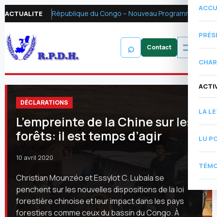
ACCU
République du Congo – Nouveau Programme FMI 2026 : Réformer la fiscalité pétrolière pour mobiliser les ressources financières et renforcer la redevabilité
ACTUALITE
PRÉS
⌕
CHAR
ACTI
DÉCLARATIONS
LA L
L’empreinte de la Chine sur les
forêts: il est temps d’agir
LU P
10 avril 2020
TÉMO
Christian Mounzéo et Essylot C. Lubala se
penchent sur les nouvelles dispositions de la loi
forestière chinoise et leur impact dans les pays
forestiers comme ceux du bassin du Congo. À