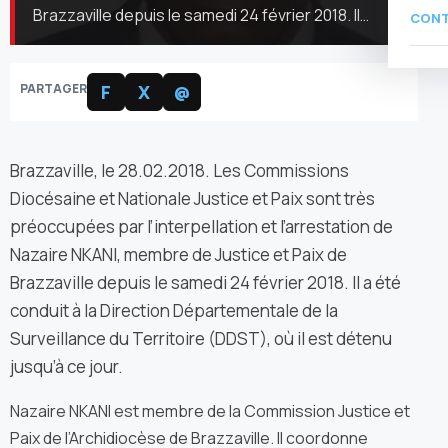
Brazzaville depuis le samedi 24 février 2018. Il…
CON
PARTAGER
F
X
@
Brazzaville, le 28.02.2018. Les Commissions
Diocésaine et Nationale Justice et Paix sont très
préoccupées par l’interpellation et l’arrestation de
Nazaire NKANI, membre de Justice et Paix de
Brazzaville depuis le samedi 24 février 2018. Il a été
conduit à la Direction Départementale de la
Surveillance du Territoire (DDST), où il est détenu
jusqu’à ce jour.
Nazaire NKANI est membre de la Commission Justice et
Paix de l’Archidiocèse de Brazzaville. Il coordonne