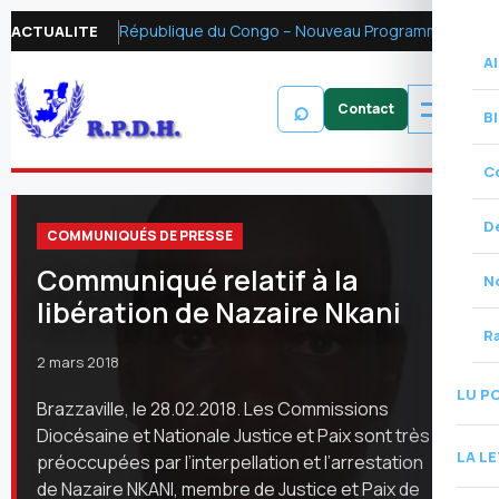
République du Congo – Nouveau Programme FMI 2026 : Réformer la fiscalité pétrolière pour mobiliser les ressources financières et renforcer la redevabilité
ACTUALITE
Al
⌕
B
C
D
COMMUNIQUÉS DE PRESSE
Communiqué relatif à la
N
libération de Nazaire Nkani
R
2 mars 2018
LU P
Brazzaville, le 28.02.2018. Les Commissions
Diocésaine et Nationale Justice et Paix sont très
LA L
préoccupées par l’interpellation et l’arrestation
de Nazaire NKANI, membre de Justice et Paix de