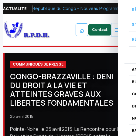
République du Congo – Nouveau Programme FMI 2026 : Réformer la fiscalité pétrolière pour mobiliser les ressources financières et renforcer la redevabilité
ACTUALITE
R
S
⌕
R
COMMUNIQUÉS DE PRESSE
A
CONGO-BRAZZAVILLE : DENI
B
DU DROIT A LA VIE ET
ATTEINTES GRAVES AUX
C
LIBERTES FONDAMENTALES
D
25 avril 2015
N
Pointe-Noire, le 25 avril 2015. La Rencontre pour la
R