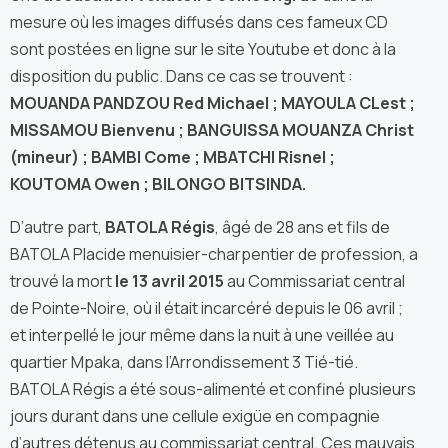
mesure où les images diffusés dans ces fameux CD
sont postées en ligne sur le site Youtube et donc à la
disposition du public. Dans ce cas se trouvent :
MOUANDA PANDZOU Red Michael ; MAYOULA CLest ;
MISSAMOU Bienvenu ; BANGUISSA MOUANZA Christ
(mineur) ; BAMBI Come ; MBATCHI Risnel ;
KOUTOMA Owen ; BILONGO BITSINDA.
D’autre part,
BATOLA Régis
, âgé de 28 ans et fils de
BATOLA Placide menuisier-charpentier de profession, a
trouvé la mort
le 13 avril 2015
au Commissariat central
de Pointe-Noire, où il était incarcéré depuis le 06 avril ;
et interpellé le jour même dans la nuit à une veillée au
quartier Mpaka, dans l’Arrondissement 3 Tié-tié.
BATOLA Régis a été sous-alimenté et confiné plusieurs
jours durant dans une cellule exigüe en compagnie
d’autres détenus au commissariat central. Ces mauvais