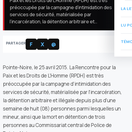
Paix et les Droits de L’Homme (RPDH) est très
préoccupée par la campagne d’intimidation des
LA L
services de sécurité, matérialisée par
l’incarcération, la détention arbitraire et…
LU P
TÉMO
PARTAGER
F
X
@
Pointe-Noire, le 25 avril 2015. La Rencontre pour la
Paix et les Droits de L’Homme (RPDH) est très
préoccupée par la campagne d’intimidation des
services de sécurité, matérialisée par l’incarcération,
la détention arbitraire et illégale depuis plus d’une
semaine de huit (08) personnes parmi lesquelles un
mineur, ainsi que la mort en détention de trois
personnes au Commissariat central de Police de